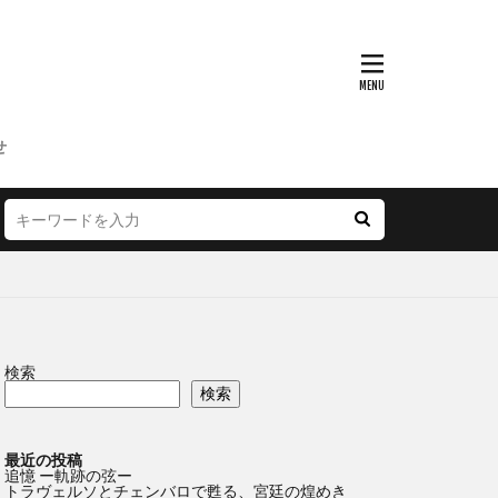
せ
検索
検索
最近の投稿
追憶 ー軌跡の弦ー
トラヴェルソとチェンバロで甦る、宮廷の煌めき