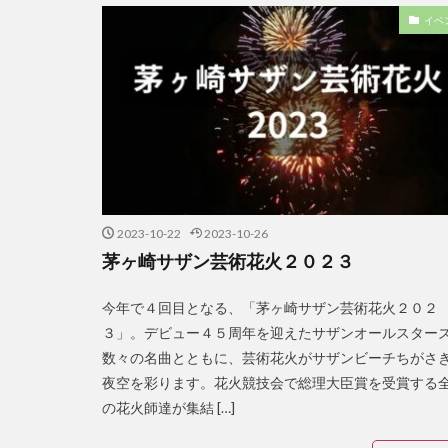
イベ
2023-10-22
2023-10-26
茅ヶ崎サザン芸術花火２０２３
今年で４回目となる、「茅ヶ崎サザン芸術花火２０２
３」。デビュー４５周年を迎えたサザンオールスター
数々の名曲とともに、芸術花火がサザンビーチちがさ
夜空を彩ります。花火競技会で総理大臣賞を受賞する
の花火師達が集結 […]