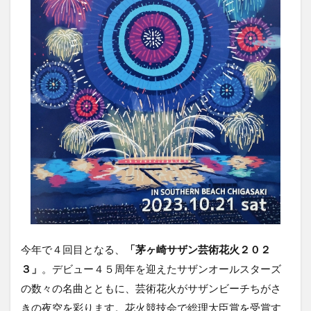
今年で４回目となる、
「茅ヶ崎サザン芸術花火２０２
３」
。デビュー４５周年を迎えたサザンオールスターズ
の数々の名曲とともに、芸術花火がサザンビーチちがさ
きの夜空を彩ります。花火競技会で総理大臣賞を受賞す