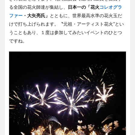
る全国の花火師達が集結し、
日本一の「花火
コレオグラ
ファー
・大矢亮氏」
とともに、世界最高水準の花火玉だ
けで打ち上げられます。〝元祖・アーティスト花火”とい
うこともあり、１度は参加してみたいイベントのひとつ
ですね。