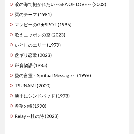
ズ（全
涙の海で抱かれたい～SEA OF LOVE～ (2003)
国の花
火
栞のテーマ (1981)
師）」
マンピーのG★SPOT (1995)
3
歌えニッポンの空 (2023)
ま
と
いとしのエリー (1979)
め
盆ギリ恋歌 (2023)
4
その
鎌倉物語 (1985)
他
（ト
愛の言霊～Spritual Message～ (1996)
イレ
TSUNAMI (2000)
問題
／防
勝手にシンドバッド (1978)
寒対
策な
希望の轍(1990)
ど）
Relay～杜の詩 (2023)