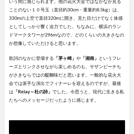
いう間に感じられます。他の花火大会ではなかなか見る
ことのない１０号玉（直径約30cm・重量約8.5kg）は、
330mの上空で直径320mに開き、見た目だけでなく体感
としてしっかり響く迫力でした。ちなみに、横浜のラン
ドマークタワーが296mなので、どのくらいの大きさなの
か想像していただけると思います。
歌詞のなかに登場する
「茅ヶ崎」
や
「湘南」
というフレ
ーズとリンクさせながら楽しめるのも、サザンビーチち
がさきならではの醍醐味だと思います。一般的な花火大
会では派手な演出でフィナーレを迎えるのですが、最後
は
「Relay～杜の詩」
でした。今思うと、現代に生きる私
たちへのメッセージだったように感じます。