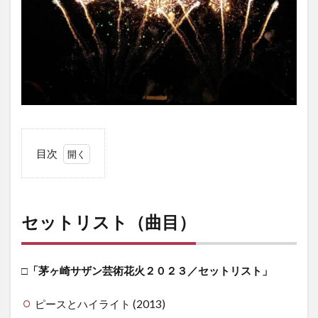
目次
1
セッ
トリ
スト
セットリスト（曲目）
（曲
目）
2
□「茅ヶ崎サザン芸術花火２０２３／セットリスト」
「花火
オール
ピースとハイライト (2013)
スター