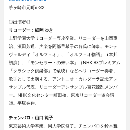
茅ヶ崎市元町6-32
◎出演者◎
リコーダー：細岡 ゆき
上野学園大学リコーダー専攻卒業。リコーダーを山岡重
治、濱田芳通、声楽を阿部早希子の各氏に師事。モンテ
ヴェルディ「オルフェオ」、「オルフェオ物語」（本邦
初演）、「モンセラートの朱い本」（NHK BSプレミアム
「クラシック倶楽部」で放映）などへリコーダー奏者、
歌手として出演する。アントニオ・カルダーラ記念アン
サンブル代表。リコーダーアンサンブル百花繚乱メンバ
ー。NHK文化センター町田校、東京リコーダー協会講
師。平塚在住。
チェンバロ：山口 範子
東京藝術大学卒業。同大学院修了。チェンバロを鈴木雅