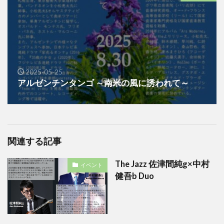
2025-05-25
アルゼンチンタンゴ ～南米の風に誘われて～
関連する記事
The Jazz 佐津間純g×中村
イベント
健吾b Duo