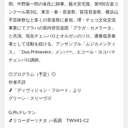
明、中野振一郎の各氏に師事。藝大安宅賞。第9回古楽コ
ンクール第3位。東京・春・音楽祭、荻窪音楽祭、横浜山
手芸術祭など多くの音楽祭に参加。堺・チェコ文化交流
事業にてプラハの室内管弦楽団「プラガ・カメラータ」
と共演。現在チェンバロとオルガンのソロ、通奏低音奏
者として活動を続ける。アンサンブル「ムジカメンティ
ス」「Duo Primevère」メンバー。エコール・ヨコハマ
チェンバロ講師。
◎プログラム（予定）◎
作者不詳
🎵「ディヴィジョン・フルート」より
グリーン・スリーヴズ
G.Ph.テレマン
🎵リコーダーソナタ ハ長調 TWV41-C2