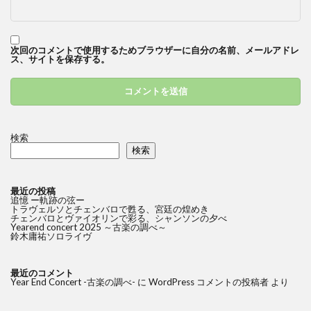
次回のコメントで使用するためブラウザーに自分の名前、メールアドレ
ス、サイトを保存する。
検索
検索
最近の投稿
追憶 ー軌跡の弦ー
トラヴェルソとチェンバロで甦る、宮廷の煌めき
チェンバロとヴァイオリンで彩る、シャンソンの夕べ
Yearend concert 2025 ～古楽の調べ～
鈴木庸祐ソロライヴ
最近のコメント
Year End Concert -古楽の調べ-
に
WordPress コメントの投稿者
より